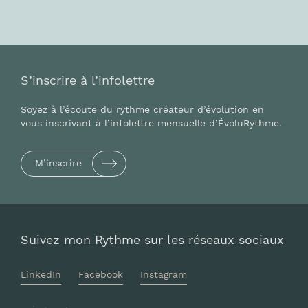
S’inscrire à l’infolettre
Soyez à l’écoute du rythme créateur d’évolution en
vous inscrivant à l’infolettre mensuelle d’ÉvoluRythme.
M’inscrire
Suivez mon Rythme sur les réseaux sociaux
S’inscrire à l’infolettre
LinkedIn
Facebook
Instagram
Soyez à l’écoute du rythme créateur d’évolution en
vous inscrivant à l’infolettre mensuelle d’ÉvoluRythme.