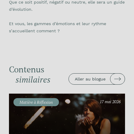
Que ce soit positif, négatif ou neutre, elle sera un guide
d’évolution.
Et vous, les gammes d’émotions et leur rythme
s’accueillent comment ?
Contenus
similaires
Aller au blogue
17 mai 2026
Matière à Réflexion